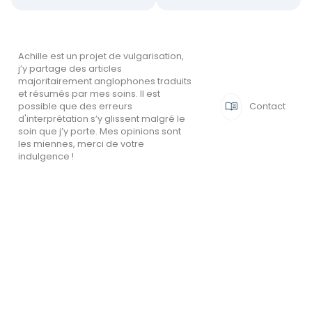
Achille est un projet de vulgarisation,
j’y partage des articles
majoritairement anglophones traduits
et résumés par mes soins. Il est

Contact
possible que des erreurs
d'interprétation s’y glissent malgré le
soin que j’y porte. Mes opinions sont
les miennes, merci de votre
indulgence !