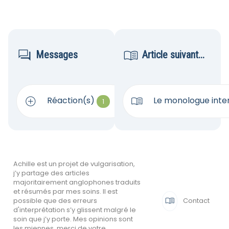


Messages
Article suivant...


Réaction(s)
Le monologue intern
1
Achille est un projet de vulgarisation,
j’y partage des articles
majoritairement anglophones traduits
et résumés par mes soins. Il est

Contact
possible que des erreurs
d'interprétation s’y glissent malgré le
soin que j’y porte. Mes opinions sont
les miennes, merci de votre