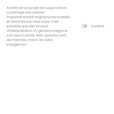
Achille est un projet de vulgarisation,
j’y partage des articles
majoritairement anglophones traduits
et résumés par mes soins. Il est

Contact
possible que des erreurs
d'interprétation s’y glissent malgré le
soin que j’y porte. Mes opinions sont
les miennes, merci de votre
indulgence !