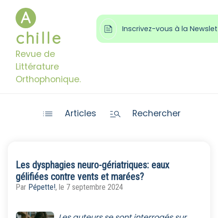
A

Inscrivez-vous à la Newslet
chille
Revue de
Littérature
Orthophonique.


Articles
Rechercher
Les dysphagies neuro-gériatriques: eaux
gélifiées contre vents et marées?
Par
Pépette!
, le 7 septembre 2024
Les auteurs se sont interrogés sur