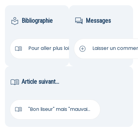


Bibliographie
Messages


Pour aller plus loin
Laisser un commen

Article suivant...

"Bon liseur" mais "mauvai...