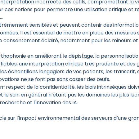
’interprétation incorrecte des outils, compromettant la val
er ces notions pour permettre une utilisation critique et r
s…
xtrêmement sensibles et peuvent contenir des informations
nnées. Il est essentiel de mettre en place des mesures s
le consentement éclairé, notamment pour les mineurs et 
’orthophonie en améliorant le dépistage, la personnalisation
iables, une interprétation clinique très prudente et des 
e les échantillons langagiers de vos patients, les transcri
novations ne se font pas sans casser des œufs.
on-respect de la confidentialité, les biais intrinsèques doi
le soin en général n’étant pas les domaines les plus lucra
 recherche et l'innovation des IA.
article sur l’impact environnemental des serveurs d’une gra