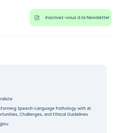

Inscrivez-vous à la Newsletter
aliste
sforming Speech-Language Pathology with AI:
tunities, Challenges, and Ethical Guidelines.
giou