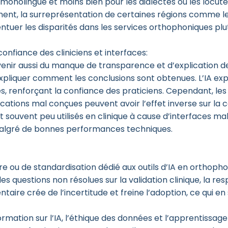
monolingue et moins bien pour les dialectes ou les locuteu
gement, la surreprésentation de certaines régions comme les
tuer les disparités dans les services orthophoniques plut
confiance des cliniciens et interfaces:
peut venir aussi du manque de transparence et d’explication
xpliquer comment les conclusions sont obtenues. L’IA expli
, renforçant la confiance des praticiens. Cependant, les e
cations mal conçues peuvent avoir l’effet inverse sur la c
 souvent peu utilisés en clinique à cause d’interfaces mal
 malgré de bonnes performances techniques.
e ou de standardisation dédié aux outils d’IA en orthophoni
des questions non résolues sur la validation clinique, la re
aire crée de l’incertitude et freine l’adoption, ce qui en
mation sur l’IA, l’éthique des données et l’apprentissag