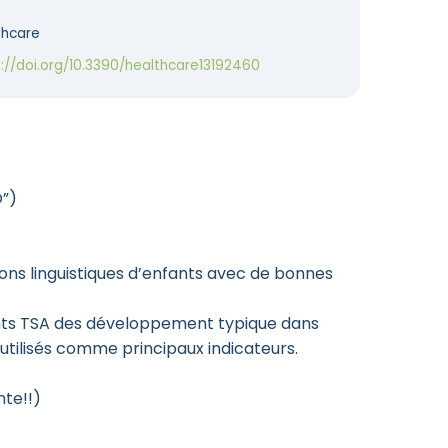
thcare
://doi.org/10.3390/healthcare13192460
O”)
lons linguistiques d’enfants avec de bonnes
fants TSA des développement typique dans
tilisés comme principaux indicateurs.
nte!!)