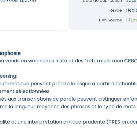
aine mais quand
Date de publication
2025
Revue
Heal
Lien Source
https
thophonie
’on vends en webinaires Insta et des “reformule mon CRB
eening:
utomatique peuvent prédire le risque à partir d’échantil
ement sélectionnées.
ués aux transcriptions de parole peuvent distinguer en
me la longueur moyenne des phrases et le type de mots u
lité et une interprétation clinique prudente (TRES prude