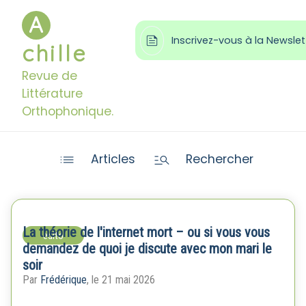
A

Inscrivez-vous à la Newslet
chille
Revue de
Littérature
Orthophonique.


Articles
Rechercher
La théorie de l'internet mort – ou si vous vous
edito
demandez de quoi je discute avec mon mari le
soir
Par
Frédérique
, le 21 mai 2026