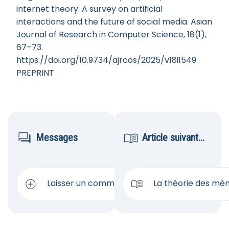
internet theory: A survey on artificial
interactions and the future of social media. Asian
Journal of Research in Computer Science, 18(1),
67–73.
https://doi.org/10.9734/ajrcos/2025/v18i1549
PREPRINT


Messages
Article suivant...


Laisser un commentaire
La théorie des mèm