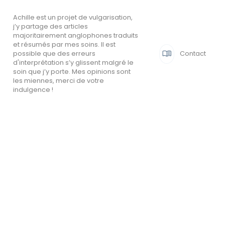
Achille est un projet de vulgarisation,
j’y partage des articles
majoritairement anglophones traduits
et résumés par mes soins. Il est

Contact
possible que des erreurs
d'interprétation s’y glissent malgré le
soin que j’y porte. Mes opinions sont
les miennes, merci de votre
indulgence !